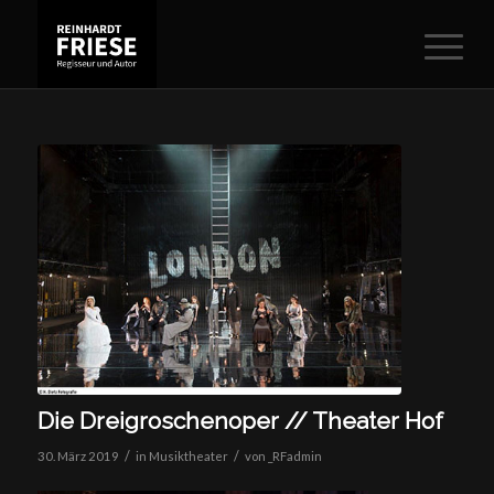
Die Dreigroschenoper // Theater Hof
/
/
30. März 2019
in
Musiktheater
von
_RFadmin